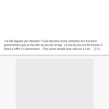
J’ai été taguée par Akialam ! Cela fait près d'une semaine et il est donc
grand temps que je me plie au jeu de ce tag : Le but du jeu est de trouver 5
livres à offrir à 5 personnes… Pas aussi simple que cela en a l’air… 1) 1)
Pour mon frère, je choisi...