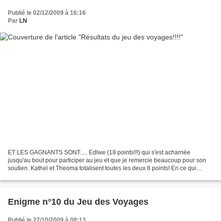
Publié le 02/12/2009 à 16:16
Par
LN
ET LES GAGNANTS SONT..... Edlwe (18 points!!!) qui s'est acharnée
jusqu'au bout pour participer au jeu et que je remercie beaucoup pour son
soutien. Kathel et Theoma totalisent toutes les deux 8 points! En ce qui
concerne les réponses aux questions voici...
Enigme n°10 du Jeu des Voyages
Publié le 27/10/2009 à 08:13