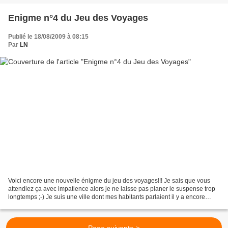
Enigme n°4 du Jeu des Voyages
Publié le 18/08/2009 à 08:15
Par
LN
Voici encore une nouvelle énigme du jeu des voyages!!! Je sais que vous
attendiez ça avec impatience alors je ne laisse pas planer le suspense trop
longtemps ;-) Je suis une ville dont mes habitants parlaient il y a encore
quelques dizaines d'années seulement,...