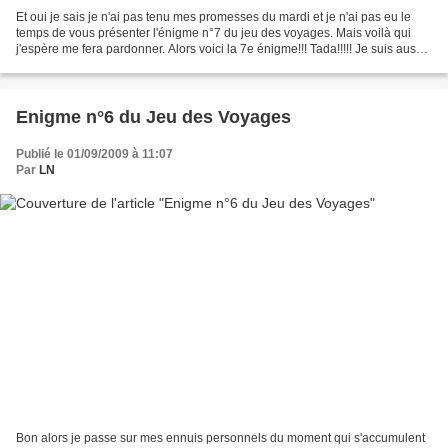
Et oui je sais je n'ai pas tenu mes promesses du mardi et je n'ai pas eu le
temps de vous présenter l'énigme n°7 du jeu des voyages. Mais voilà qui
j'espère me fera pardonner. Alors voici la 7e énigme!!! Tada!!!!! Je suis aussi
connue sous le nom de la...
Enigme n°6 du Jeu des Voyages
Publié le 01/09/2009 à 11:07
Par
LN
Bon alors je passe sur mes ennuis personnels du moment qui s'accumulent