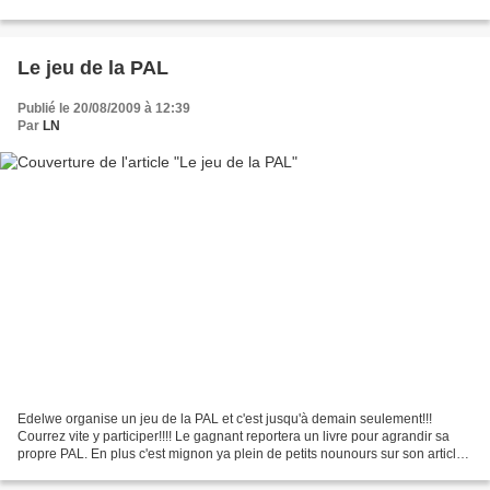
torpeur fiévreuse et vous proposer...
Le jeu de la PAL
Publié le 20/08/2009 à 12:39
Par
LN
Edelwe organise un jeu de la PAL et c'est jusqu'à demain seulement!!!
Courrez vite y participer!!!! Le gagnant reportera un livre pour agrandir sa
propre PAL. En plus c'est mignon ya plein de petits nounours sur son article
:-)