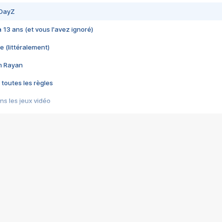
 DayZ
 a 13 ans (et vous l'avez ignoré)
e (littéralement)
im Rayan
 toutes les règles
s les jeux vidéo
us choquant de Rockstar ? - Le scandale BULLY
e plus moche de Steam
du RÊVE tourne au CAUCHEMAR
pendant 8 heures
it… à tort
umiliés par un jeu vidéo