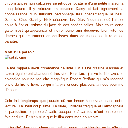
circonstances non calculées se retrouve locataire d’une petite maison à
Long Island. Il y retrouve sa cousine Daisy et fait également la
connaissance d’un intrigant personnage très charismatique le beau
Gatsby. Chez Gatsby, Nick découvre les fêtes à outrance où l’alcool
coule à flot au rythme du jazz de ces années folles. Mais toute cette
gaité n’est qu’apparence et notre jeune ami découvre bien vite les
drames qui se trament en coulisses dans ce monde de luxe et de
paraître.
Mon avis perso :
Je me rappelle avoir commencé ce livre il y a une dizaine d’année et
l’avoir également abandonné très vite. Plus tard, j’ai vu le film avec le
splendide pour ne pas dire magnifique Robert Redford qui m’a redonné
envie de lire le livre, ce qui m’a pris encore plusieurs années pour me
décider.
Cela fait longtemps que j’aurais dû me lancer à nouveau dans cette
lecture. J’ai beaucoup aimé. Le style, l’histoire tragique et l’atmosphère
si particulière et propre à cette époque et à ce lieu m’ont encore une
fois séduite. Et bien plus que le film dans mes souvenirs.
La fatalité tient une place primordiale dans cette histoire où le rôle de